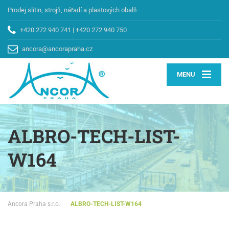
Prodej slitin, strojů, nářadí a plastových obalů
+420 272 940 741
|
+420 272 940 750
ancora@ancorapraha.cz
MENU
ALBRO-TECH-LIST-
W164
Ancora Praha s.r.o.
ALBRO-TECH-LIST-W164