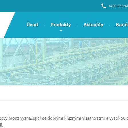
+420 272 94
Úvod
Produkty
Aktuality
Karié
íkový bronz vyznačující se dobrými kluznými vlastnostmi a vysokou 
í.