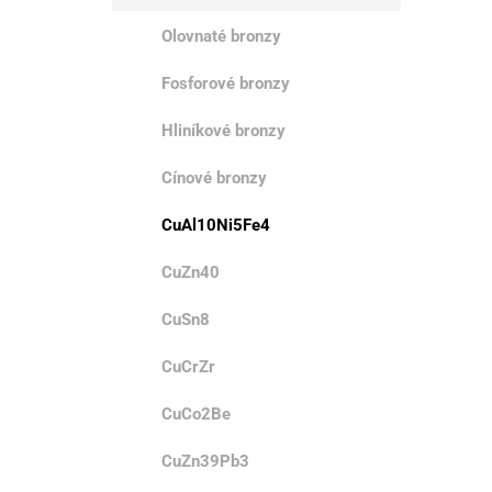
Olovnaté bronzy
Fosforové bronzy
Hliníkové bronzy
Cínové bronzy
CuAl10Ni5Fe4
CuZn40
CuSn8
CuCrZr
CuCo2Be
CuZn39Pb3