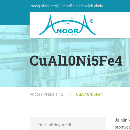
Prodej slitin, strojů, nářadí a plastových obalů
CuAl10Ni5Fe4
Ancora Praha s.r.o.
CuAl10Ni5Fe4
Je hlin
Další slitiny mědi
prostřed