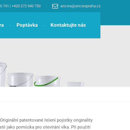
0 741
|
+420 272 940 750
ancora@ancorapraha.cz
ra
Poptávka
Kontaktujte nás
riginální patentované řešení pojistky originality
stě jako pomůcka pro otevírání víka. Při použití