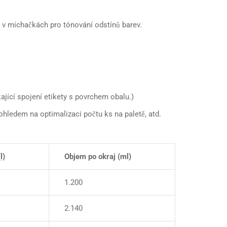
 v míchačkách pro tónování odstínů barev.
ající spojení etikety s povrchem obalu.)
ohledem na optimalizaci počtu ks na paletě, atd.
l)
Objem po okraj (ml)
1.200
2.140