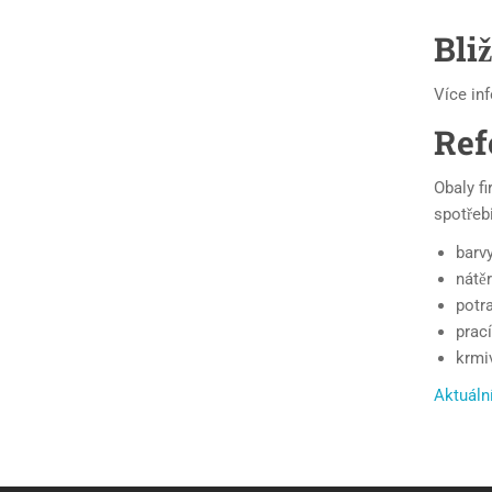
Bli
Více in
Ref
Obaly f
spotřebi
barv
nátě
potra
prací
krmi
Aktuáln