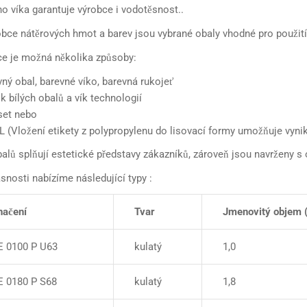
o víka garantuje výrobce i vodotěsnost..
obce nátěrových hmot a barev jsou vybrané obaly vhodné pro použití
e je možná několika způsoby:
ný obal, barevné víko, barevná rukojeť
k bílých obalů a vík technologií
set nebo
L (Vložení etikety z polypropylenu do lisovací formy umožňuje vynik
alů splňují estetické představy zákazníků, zároveň jsou navrženy s 
snosti nabízíme následující typy :
načení
Tvar
Jmenovitý objem (
E 0100 P U63
kulatý
1,0
 0180 P S68
kulatý
1,8