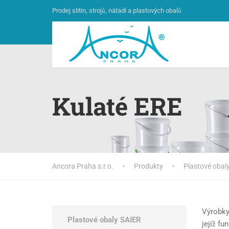
Prodej slitin, strojů, nářadí a plastových obalů
Kulaté ERE
Ancora Praha s.r.o.
Produkty
Plastové obal
Výrobky 
Plastové obaly SAIER
jejíž fu