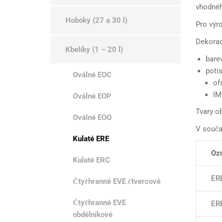
vhodnéh
Hoboky (27 a 30 l)
Pro výr
Dekorac
Kbelíky (1 – 20 l)
barev
potis
Oválné EOC
of
IM
Oválné EOP
Tvary ob
Oválné EOO
V souča
Kulaté ERE
Oz
Kulaté ERC
ER
Čtyřhranné EVE čtvercové
Čtyřhranné EVE
ERE
obdélníkové