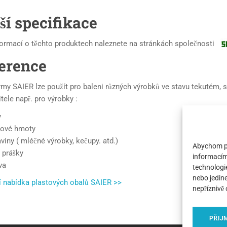
žší specifikace
formací o těchto produktech naleznete na stránkách společnosti
erence
irmy SAIER lze použít pro baleni různých výrobků ve stavu tekutém,
tele např. pro výrobky :
y
rové hmoty
viny ( mléčné výrobky, kečupy. atd.)
Abychom po
 prášky
informacím 
va
technologi
nebo jedin
í nabídka plastových obalů SAIER >>
nepříznivě 
PŘIJ