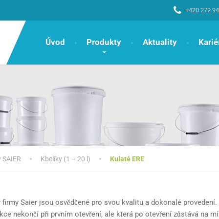
+420 272 94
Úvod
Produkty
Aktuality
Karié
y SAIER
Kbelíky (1 – 20 l)
Kulaté ERE
firmy Saier jsou osvědčené pro svou kvalitu a dokonalé provedení. O
nkce nekončí při prvním otevření, ale která po otevření zůstává na mí