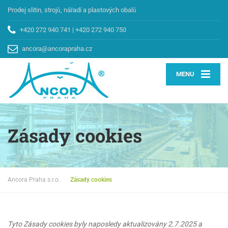
Prodej slitin, strojů, nářadí a plastových obalů
+420 272 940 741
|
+420 272 940 750
ancora@ancorapraha.cz
MENU
Zásady cookies
Ancora Praha s.r.o.
Zásady cookies
Tyto Zásady cookies byly naposledy aktualizovány 2.7.2025 a