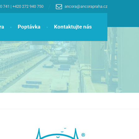
0 741
|
+420 272 940 750
ancora@ancorapraha.cz
ra
Poptávka
Kontaktujte nás