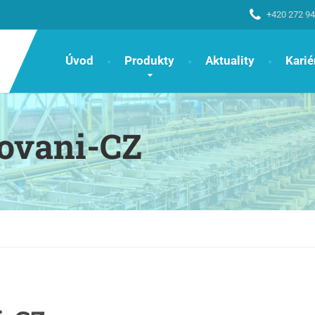
+420 272 94
Úvod
Produkty
Aktuality
Karié
ovani-CZ