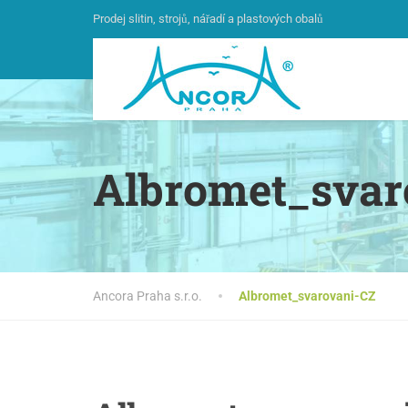
Prodej slitin, strojů, nářadí a plastových obalů
Albromet_svar
Ancora Praha s.r.o.
Albromet_svarovani-CZ