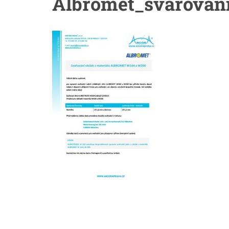
Albromet_svarovan