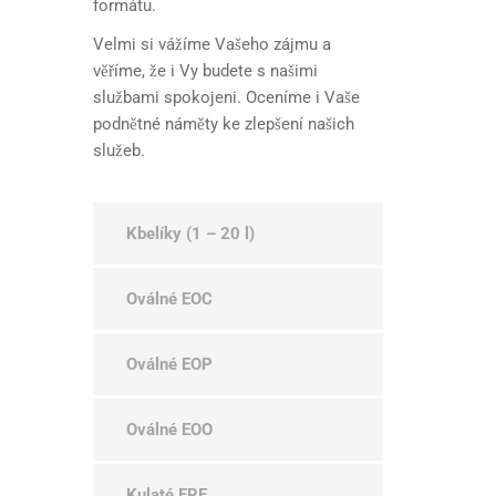
formátu.
Velmi si vážíme Vašeho zájmu a
věříme, že i Vy budete s našimi
službami spokojeni. Oceníme i Vaše
podnětné náměty ke zlepšení našich
služeb.
Kbelíky (1 – 20 l)
Oválné EOC
Oválné EOP
Oválné EOO
Kulaté ERE