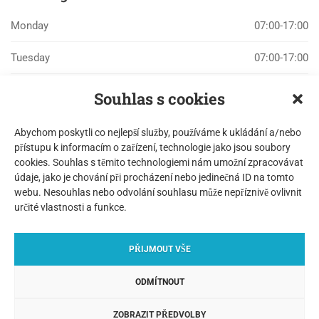
Monday
07:00-17:00
Tuesday
07:00-17:00
Wednesday
07:00-17:00
Souhlas s cookies
Thursday
07:00-17:00
Abychom poskytli co nejlepší služby, používáme k ukládání a/nebo
přístupu k informacím o zařízení, technologie jako jsou soubory
Friday
07:00-17:00
cookies. Souhlas s těmito technologiemi nám umožní zpracovávat
údaje, jako je chování při procházení nebo jedinečná ID na tomto
Saturday
07:00-17:00
webu. Nesouhlas nebo odvolání souhlasu může nepříznivě ovlivnit
určité vlastnosti a funkce.
Sunday
CLOSED
PŘIJMOUT VŠE
ODMÍTNOUT
© Copyright ANCORA Praha 2019
ZOBRAZIT PŘEDVOLBY
Zpracování osobních údajů
|
Cookies