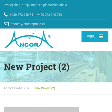
Prodej slitin, strojů, nářadí a plastových obalů
+420 272 940 741
|
+420 272 940 750
ancora@ancorapraha.cz
MENU
New Project (2)
Ancora Praha s.r.o.
New Project (2)