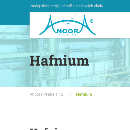
Prodej slitin, strojů, nářadí a plastových obalů
Hafnium
Ancora Praha s.r.o.
Hafnium