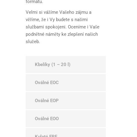
formátu.
Velmi si vážíme Vašeho zájmu a
věříme, že i Vy budete s našimi
službami spokojeni. Oceníme i Vaše
podnětné náměty ke zlepšení našich
služeb.
Kbelíky (1 – 20 l)
Oválné EOC
Oválné EOP
Oválné EOO
Kulaté ERE