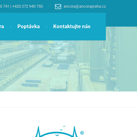
0 741
|
+420 272 940 750
ancora@ancorapraha.cz
ra
Poptávka
Kontaktujte nás