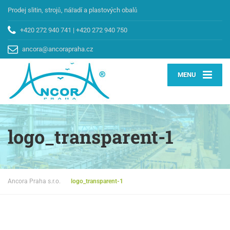
Prodej slitin, strojů, nářadí a plastových obalů
+420 272 940 741
|
+420 272 940 750
ancora@ancorapraha.cz
MENU
logo_transparent-1
Ancora Praha s.r.o.
logo_transparent-1