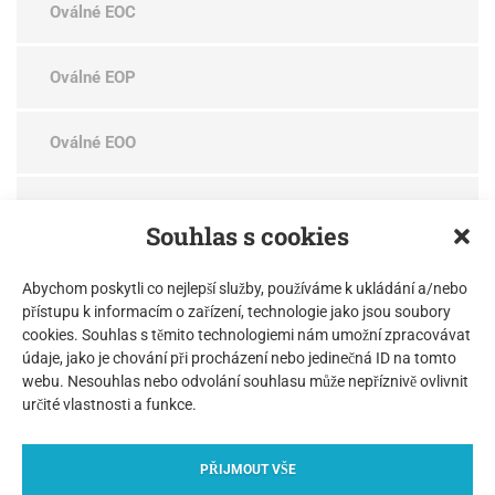
Oválné EOC
Oválné EOP
Oválné EOO
Kulaté ERE
Souhlas s cookies
Kulaté ERC
Abychom poskytli co nejlepší služby, používáme k ukládání a/nebo
přístupu k informacím o zařízení, technologie jako jsou soubory
cookies. Souhlas s těmito technologiemi nám umožní zpracovávat
Čtyřhranné EVE čtvercové
údaje, jako je chování při procházení nebo jedinečná ID na tomto
webu. Nesouhlas nebo odvolání souhlasu může nepříznivě ovlivnit
Čtyřhranné EVE obdélníkové
určité vlastnosti a funkce.
PŘIJMOUT VŠE