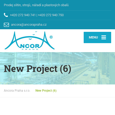
Prodej slitin, strojů, nářadí a plastových obalů
+420 272 940 741
|
+420 272 940 750
ancora@ancorapraha.cz
MENU
New Project (6)
Ancora Praha s.r.o.
New Project (6)