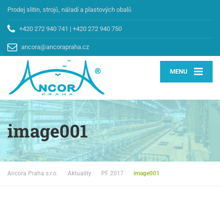
Prodej slitin, strojů, nářadí a plastových obalů
+420 272 940 741
|
+420 272 940 750
ancora@ancorapraha.cz
MENU
image001
Ancora Praha s.r.o.
Aktuality
PF 2017
image001