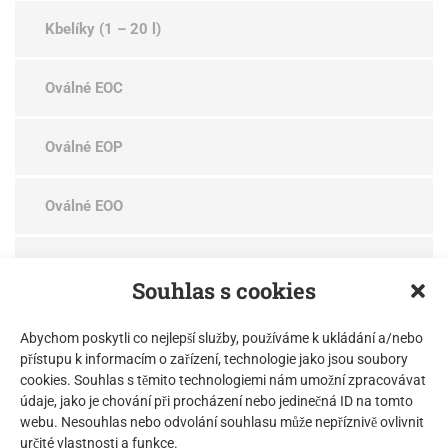
Kbelíky (1 – 20 l)
Oválné EOC
Oválné EOP
Oválné EOO
Kulaté ERE
Souhlas s cookies
Kulaté ERC
Abychom poskytli co nejlepší služby, používáme k ukládání a/nebo
přístupu k informacím o zařízení, technologie jako jsou soubory
cookies. Souhlas s těmito technologiemi nám umožní zpracovávat
Čtyřhranné EVE čtvercové
údaje, jako je chování při procházení nebo jedinečná ID na tomto
webu. Nesouhlas nebo odvolání souhlasu může nepříznivě ovlivnit
Čtyřhranné EVE obdélníkové
určité vlastnosti a funkce.