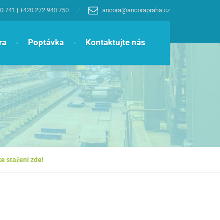
0 741
|
+420 272 940 750
ancora@ancorapraha.cz
ra
Poptávka
Kontaktujte nás
e stažení zde!