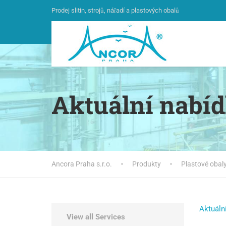
Prodej slitin, strojů, nářadí a plastových obalů
Aktuální nabíd
Ancora Praha s.r.o.
Produkty
Plastové obal
Aktuální
View all Services