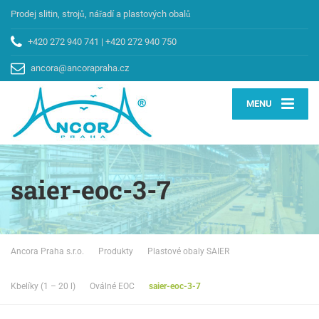
Prodej slitin, strojů, nářadí a plastových obalů
+420 272 940 741
|
+420 272 940 750
ancora@ancorapraha.cz
MENU
saier-eoc-3-7
Ancora Praha s.r.o.
Produkty
Plastové obaly SAIER
Kbelíky (1 – 20 l)
Oválné EOC
saier-eoc-3-7