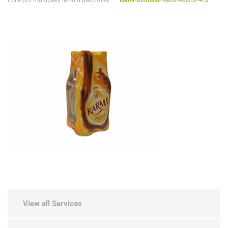
Folie pro multipaky lahví a plechovek
karmi-bouteille-verre-40cl-x-4-3
View all Services