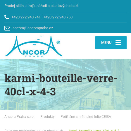
Prodej slitin, strojů, nářadí a plastových obalů
+420 272 940 741
|
+420 272 940 750
ancora@ancorapraha.cz
MENU
karmi-bouteille-verre-
40cl-x-4-3
Ancora Praha s.r.o.
Produkty
Potištěné smrštitelné folie CEISA