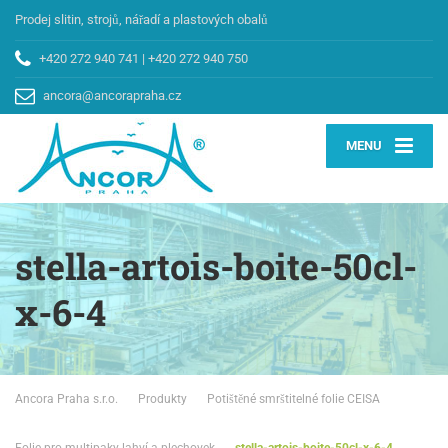
Prodej slitin, strojů, nářadí a plastových obalů
+420 272 940 741
|
+420 272 940 750
ancora@ancorapraha.cz
MENU
stella-artois-boite-50cl-
x-6-4
Ancora Praha s.r.o.
Produkty
Potištěné smrštitelné folie CEISA