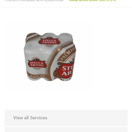
Folie pro multipaky lahví a plechovek
stella-artois-boite-50cl-x-6-4
View all Services