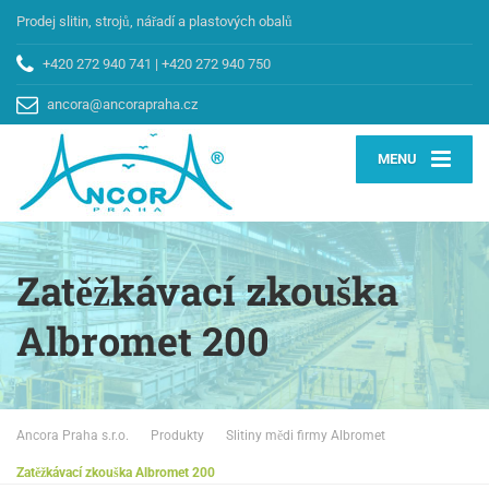
Prodej slitin, strojů, nářadí a plastových obalů
+420 272 940 741
|
+420 272 940 750
ancora@ancorapraha.cz
MENU
Zatěžkávací zkouška
Albromet 200
Ancora Praha s.r.o.
Produkty
Slitiny mědi firmy Albromet
Zatěžkávací zkouška Albromet 200