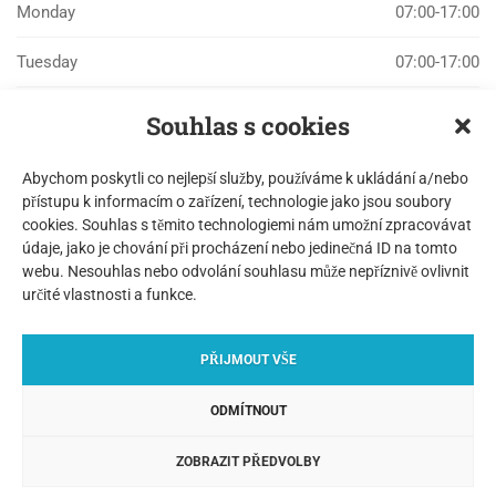
Monday
07:00-17:00
Tuesday
07:00-17:00
Wednesday
07:00-17:00
Souhlas s cookies
Thursday
07:00-17:00
Abychom poskytli co nejlepší služby, používáme k ukládání a/nebo
přístupu k informacím o zařízení, technologie jako jsou soubory
Friday
07:00-17:00
cookies. Souhlas s těmito technologiemi nám umožní zpracovávat
údaje, jako je chování při procházení nebo jedinečná ID na tomto
Saturday
07:00-17:00
webu. Nesouhlas nebo odvolání souhlasu může nepříznivě ovlivnit
určité vlastnosti a funkce.
Sunday
CLOSED
PŘIJMOUT VŠE
ODMÍTNOUT
© Copyright ANCORA Praha 2019
ZOBRAZIT PŘEDVOLBY
Zpracování osobních údajů
|
Cookies