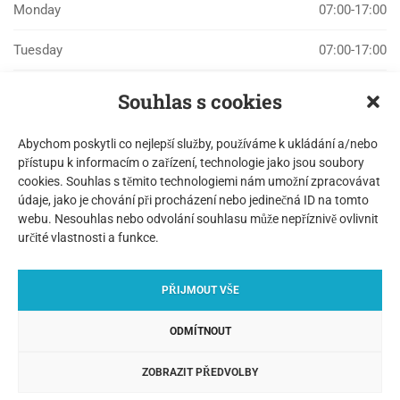
Monday
07:00-17:00
Tuesday
07:00-17:00
Wednesday
07:00-17:00
Souhlas s cookies
Thursday
07:00-17:00
Abychom poskytli co nejlepší služby, používáme k ukládání a/nebo
přístupu k informacím o zařízení, technologie jako jsou soubory
Friday
07:00-17:00
cookies. Souhlas s těmito technologiemi nám umožní zpracovávat
údaje, jako je chování při procházení nebo jedinečná ID na tomto
Saturday
07:00-17:00
webu. Nesouhlas nebo odvolání souhlasu může nepříznivě ovlivnit
určité vlastnosti a funkce.
Sunday
CLOSED
PŘIJMOUT VŠE
ODMÍTNOUT
© Copyright ANCORA Praha 2019
ZOBRAZIT PŘEDVOLBY
Zpracování osobních údajů
|
Cookies