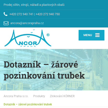
Prodej slitin, strojů, nářadí a plastových obalů
+420 272 940 741
|
+420 272 940 750
ancora@ancorapraha.cz
MENU
Dotazník – žárové
pozinkování trubek
Ancora Praha s.r.o.
Produkty
Zinkování KÖRNER
Dotazník – žárové pozinkování trubek