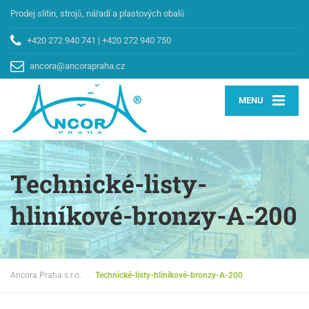
Prodej slitin, strojů, nářadí a plastových obalů
+420 272 940 741
|
+420 272 940 750
ancora@ancorapraha.cz
MENU
Technické-listy-
hliníkové-bronzy-A-200
Ancora Praha s.r.o.
Technické-listy-hliníkové-bronzy-A-200