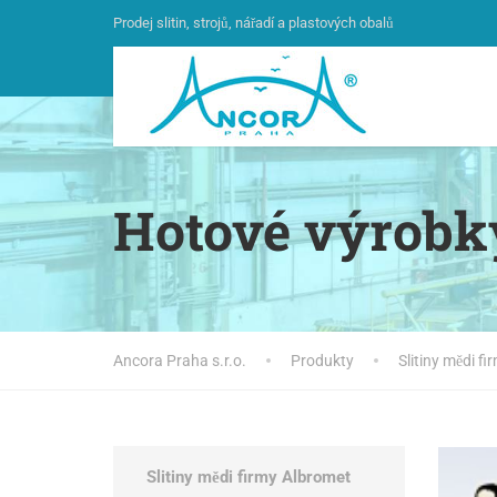
Prodej slitin, strojů, nářadí a plastových obalů
Hotové výrobky
Ancora Praha s.r.o.
Produkty
Slitiny mědi f
Slitiny mědi firmy Albromet