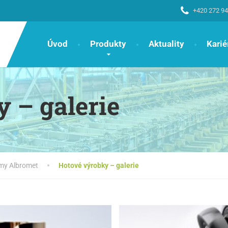
+420 272 94
Úvod
Produkty
Aktuality
Karié
 – galerie
irmy Albromet
Hotové výrobky – galerie