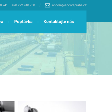
0 741
|
+420 272 940 750
ancora@ancorapraha.cz
ra
Poptávka
Kontaktujte nás