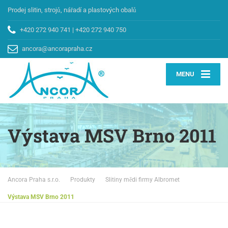
Prodej slitin, strojů, nářadí a plastových obalů
+420 272 940 741
|
+420 272 940 750
ancora@ancorapraha.cz
MENU
Výstava MSV Brno 2011
Ancora Praha s.r.o.
Produkty
Slitiny mědi firmy Albromet
Výstava MSV Brno 2011